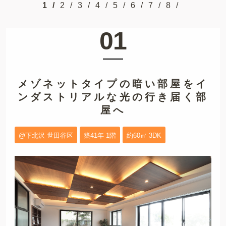
1
2
3
4
5
6
7
8
01
メゾネットタイプの暗い部屋を
イ
ンダストリアルな光の行き届く部
屋へ
@下北沢 世田谷区
築41年 1階
約60㎡ 3DK