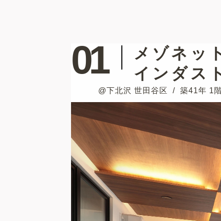
01
メゾネッ
インダス
@下北沢 世田谷区
築41年 1